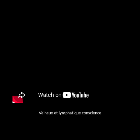
Skip
to
content
Veineux et lymphatique conscience